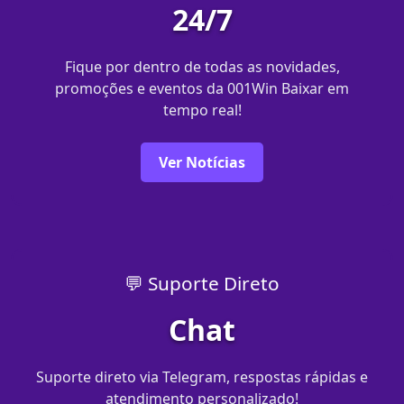
24/7
Fique por dentro de todas as novidades,
promoções e eventos da 001Win Baixar em
tempo real!
Ver Notícias
💬 Suporte Direto
Chat
Suporte direto via Telegram, respostas rápidas e
atendimento personalizado!