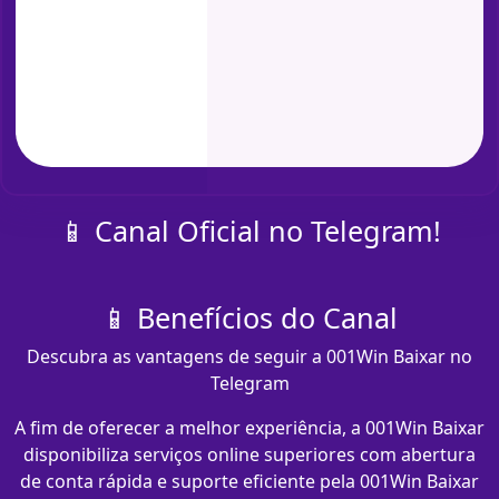
📱 Canal Oficial no Telegram!
📱 Benefícios do Canal
Descubra as vantagens de seguir a 001Win Baixar no
Telegram
A fim de oferecer a melhor experiência, a 001Win Baixar
disponibiliza serviços online superiores com abertura
de conta rápida e suporte eficiente pela 001Win Baixar