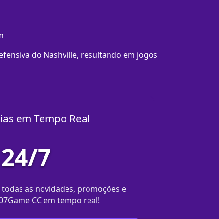
m
fensiva do Nashville, resultando em jogos
cias em Tempo Real
24/7
e todas as novidades, promoções e
007Game CC em tempo real!