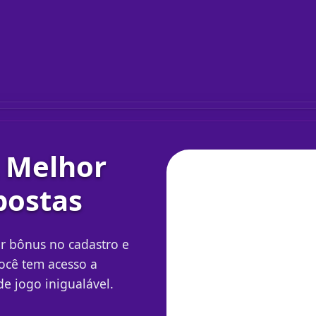
 Melhor
postas
r bônus no cadastro e
ocê tem acesso a
e jogo inigualável.