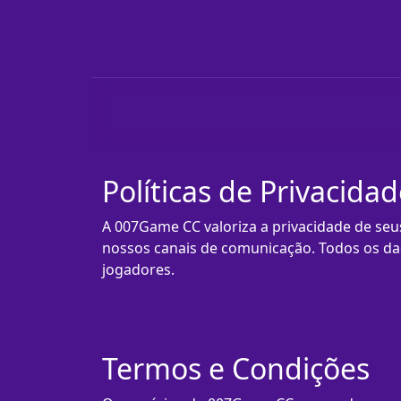
Políticas de Privacida
A 007Game CC valoriza a privacidade de se
nossos canais de comunicação. Todos os dad
jogadores.
Termos e Condições