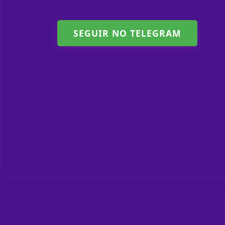
SEGUIR NO TELEGRAM