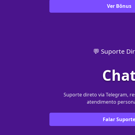
Ver Bônus
💬 Suporte Di
Cha
Suporte direto via Telegram, r
atendimento persona
Falar Suport