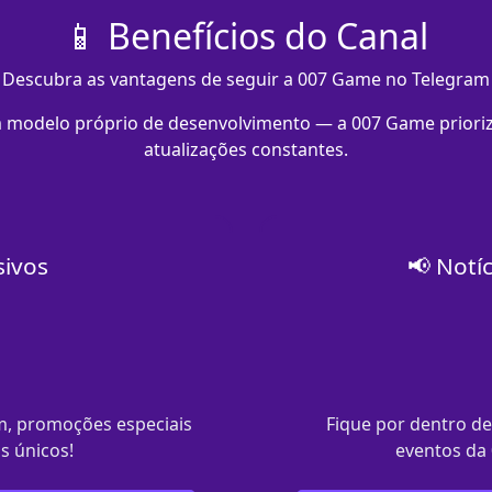
📱 Benefícios do Canal
Descubra as vantagens de seguir a 007 Game no Telegram
 modelo próprio de desenvolvimento — a 007 Game priori
atualizações constantes.
sivos
📢 Notí
m, promoções especiais
Fique por dentro d
s únicos!
eventos da