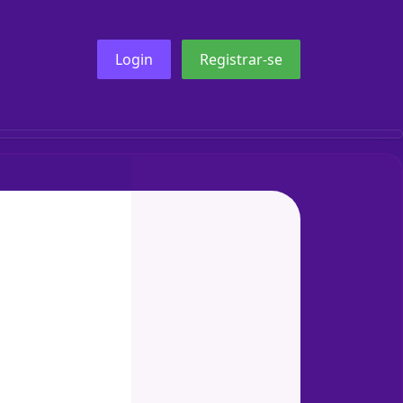
Login
Registrar-se