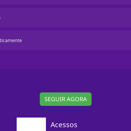
a
aticamente
SEGUIR AGORA
Acessos