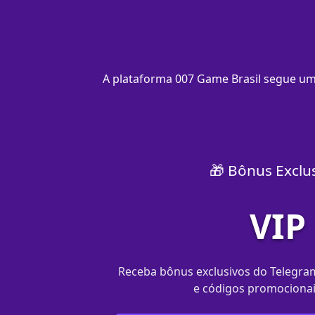
A plataforma 007 Game Brasil segue um
🎁 Bônus Exclu
VIP
Receba bônus exclusivos do Telegra
e códigos promocionai