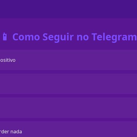
📱 Como Seguir no Telegram
ositivo
erder nada