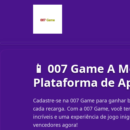
📱 007 Game A M
Plataforma de A
Cadastre-se na 007 Game para ganhar 
cada recarga. Com a 007 Game, você t
incríveis e uma experiência de jogo inig
vencedores agora!