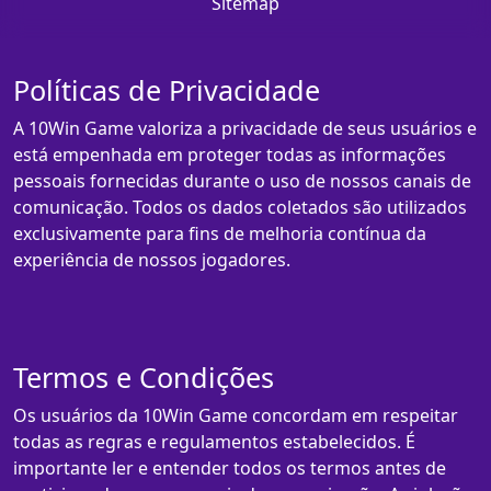
Sitemap
Políticas de Privacidade
A 10Win Game valoriza a privacidade de seus usuários e
está empenhada em proteger todas as informações
pessoais fornecidas durante o uso de nossos canais de
comunicação. Todos os dados coletados são utilizados
exclusivamente para fins de melhoria contínua da
experiência de nossos jogadores.
Termos e Condições
Os usuários da 10Win Game concordam em respeitar
todas as regras e regulamentos estabelecidos. É
importante ler e entender todos os termos antes de