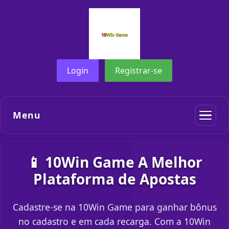
Login
Registrar-se
Menu
📱 10Win Game A Melhor
Plataforma de Apostas
Cadastre-se na 10Win Game para ganhar bônus
no cadastro e em cada recarga. Com a 10Win