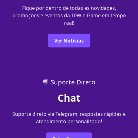
Fique por dentro de todas as novidades,
promoções e eventos da 10Win Game em tempo
real!
Ver Notícias
💬 Suporte Direto
Chat
Suporte direto via Telegram, respostas rápidas e
atendimento personalizado!