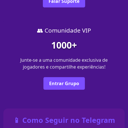
Falar Suporte
👥 Comunidade VIP
1000+
Junte-se a uma comunidade exclusiva de
jogadores e compartilhe experiências!
Entrar Grupo
📱 Como Seguir no Telegram