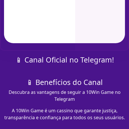
📱 Canal Oficial no Telegram!
📱 Benefícios do Canal
Descubra as vantagens de seguir a 10Win Game no
Telegram
A 10Win Game é um cassino que garante justiça,
transparência e confiança para todos os seus usuários.