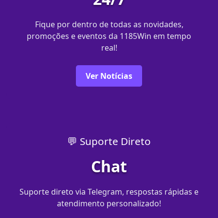
Fique por dentro de todas as novidades,
promoções e eventos da 1185Win em tempo
real!
Ver Notícias
💬 Suporte Direto
Chat
Suporte direto via Telegram, respostas rápidas e
atendimento personalizado!