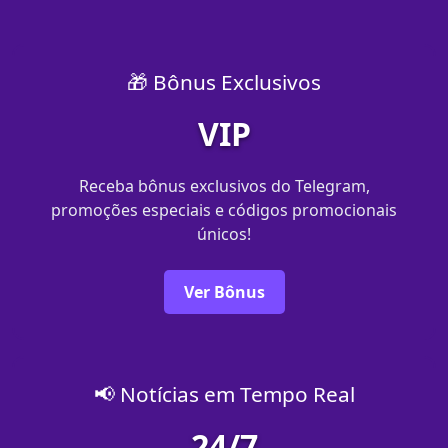
🎁 Bônus Exclusivos
VIP
Receba bônus exclusivos do Telegram,
promoções especiais e códigos promocionais
únicos!
Ver Bônus
📢 Notícias em Tempo Real
24/7