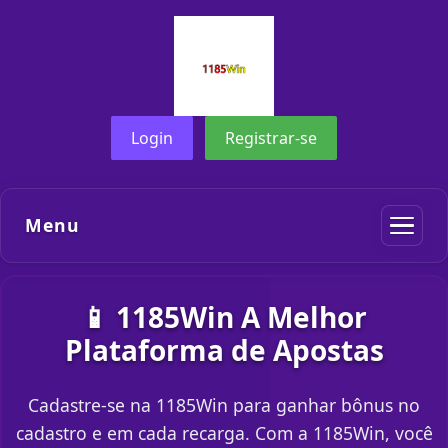
Login
Registrar-se
Menu
📱 1185Win A Melhor
Plataforma de Apostas
Cadastre-se na 1185Win para ganhar bônus no
cadastro e em cada recarga. Com a 1185Win, você