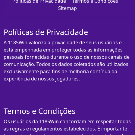
Políticas de Privacidade
Termos e Condições
Sitemap
Políticas de Privacidade
A 1185Win valoriza a privacidade de seus usuários e
está empenhada em proteger todas as informações
pessoais fornecidas durante o uso de nossos canais de
comunicação. Todos os dados coletados são utilizados
exclusivamente para fins de melhoria contínua da
experiência de nossos jogadores.
Termos e Condições
Os usuários da 1185Win concordam em respeitar todas
as regras e regulamentos estabelecidos. É importante