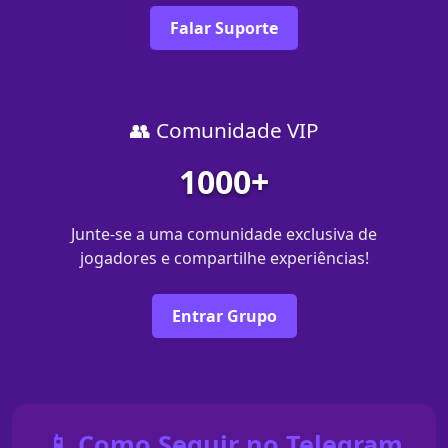
Falar Suporte
👥 Comunidade VIP
1000+
Junte-se a uma comunidade exclusiva de
jogadores e compartilhe experiências!
Entrar Grupo
📱 Como Seguir no Telegram