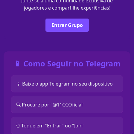
Junte-se a uma comunidade exclusiva de
jogadores e compartilhe experiências!
Entrar Grupo
📱 Como Seguir no Telegram
📱 Baixe o app Telegram no seu dispositivo
🔍 Procure por "@11CCOficial"
👆 Toque em "Entrar" ou "Join"