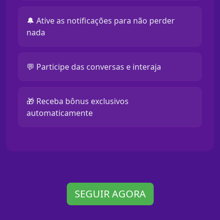
🔔 Ative as notificações para não perder
nada
💬 Participe das conversas e interaja
🎁 Receba bônus exclusivos
automaticamente
SEGUIR AGORA