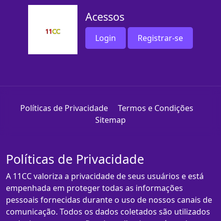
Acessos
Login
Registrar-se
Políticas de Privacidade
Termos e Condições
Sitemap
Políticas de Privacidade
A 11CC valoriza a privacidade de seus usuários e está
empenhada em proteger todas as informações
pessoais fornecidas durante o uso de nossos canais de
comunicação. Todos os dados coletados são utilizados