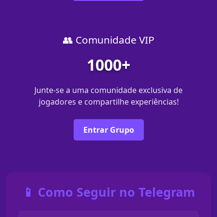
👥 Comunidade VIP
1000+
Junte-se a uma comunidade exclusiva de
jogadores e compartilhe experiências!
Entrar Grupo
📱 Como Seguir no Telegram