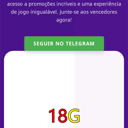
acesso a promoções incríveis e uma experiência
de jogo inigualável. Junte-se aos vencedores
agora!
SEGUIR NO TELEGRAM