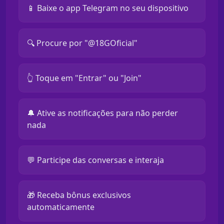
📱 Baixe o app Telegram no seu dispositivo
🔍 Procure por "@18GOficial"
👆 Toque em "Entrar" ou "Join"
🔔 Ative as notificações para não perder
nada
💬 Participe das conversas e interaja
🎁 Receba bônus exclusivos
automaticamente