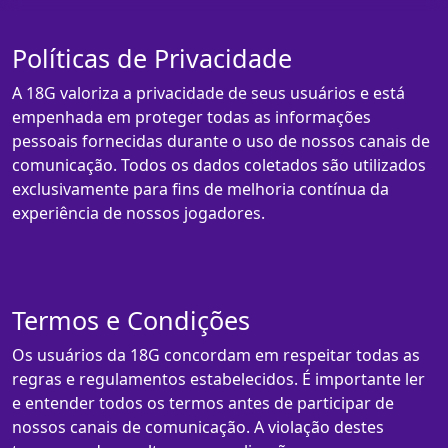
Políticas de Privacidade
A 18G valoriza a privacidade de seus usuários e está
empenhada em proteger todas as informações
pessoais fornecidas durante o uso de nossos canais de
comunicação. Todos os dados coletados são utilizados
exclusivamente para fins de melhoria contínua da
experiência de nossos jogadores.
Termos e Condições
Os usuários da 18G concordam em respeitar todas as
regras e regulamentos estabelecidos. É importante ler
e entender todos os termos antes de participar de
nossos canais de comunicação. A violação destes