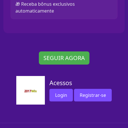
🎁 Receba bônus exclusivos
automaticamente
SEGUIR AGORA
Acessos
Login
Registrar-se