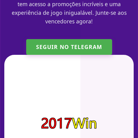
tem acesso a promoções incríveis e uma
experiência de jogo inigualável. Junte-se aos
vencedores agora!
SEGUIR NO TELEGRAM