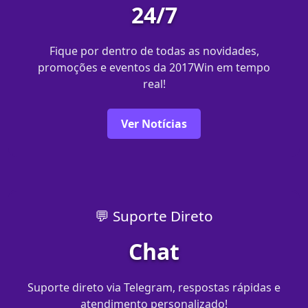
24/7
Fique por dentro de todas as novidades,
promoções e eventos da 2017Win em tempo
real!
Ver Notícias
💬 Suporte Direto
Chat
Suporte direto via Telegram, respostas rápidas e
atendimento personalizado!