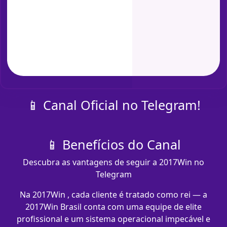
📱 Canal Oficial no Telegram!
📱 Benefícios do Canal
Descubra as vantagens de seguir a 2017Win no
Telegram
Na 2017Win , cada cliente é tratado como rei — a
2017Win Brasil conta com uma equipe de elite
profissional e um sistema operacional impecável e