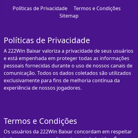
Políticas de Privacidade
Termos e Condições
Sitemap
Políticas de Privacidade
A 222Win Baixar valoriza a privacidade de seus usuários
e está empenhada em proteger todas as informações
pessoais fornecidas durante o uso de nossos canais de
comunicação. Todos os dados coletados são utilizados
exclusivamente para fins de melhoria contínua da
experiência de nossos jogadores.
Termos e Condições
Os usuários da 222Win Baixar concordam em respeitar