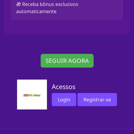
🎁 Receba bônus exclusivos
automaticamente
SEGUIR AGORA
Acessos
Login
Registrar-se