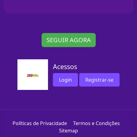
SEGUIR AGORA
Acessos
Login
Registrar-se
Políticas de Privacidade
Termos e Condições
Sitemap