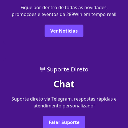
Fique por dentro de todas as novidades,
promoções e eventos da 289Win em tempo real!
Ver Notícias
💬 Suporte Direto
Chat
Suporte direto via Telegram, respostas rápidas e
atendimento personalizado!
Falar Suporte