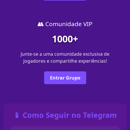
👥 Comunidade VIP
1000+
Junte-se a uma comunidade exclusiva de
jogadores e compartilhe experiências!
Entrar Grupo
📱 Como Seguir no Telegram