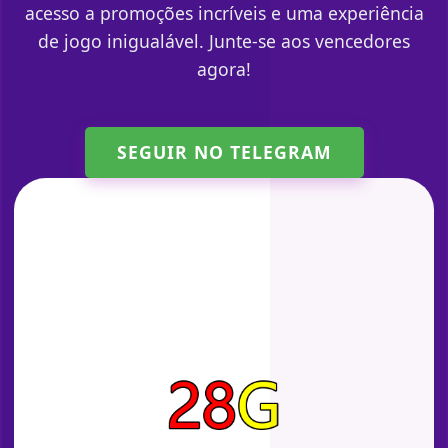
acesso a promoções incríveis e uma experiência
de jogo inigualável. Junte-se aos vencedores
agora!
SEGUIR NO TELEGRAM