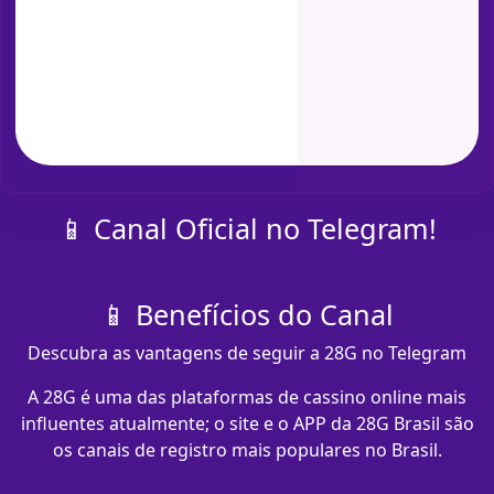
📱 Canal Oficial no Telegram!
📱 Benefícios do Canal
Descubra as vantagens de seguir a 28G no Telegram
A 28G é uma das plataformas de cassino online mais
influentes atualmente; o site e o APP da 28G Brasil são
os canais de registro mais populares no Brasil.