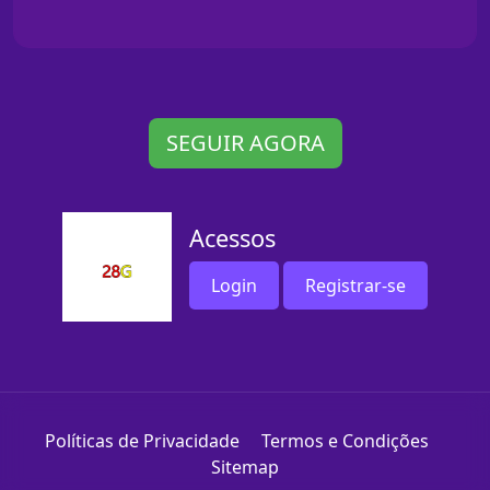
SEGUIR AGORA
Acessos
Login
Registrar-se
Políticas de Privacidade
Termos e Condições
Sitemap