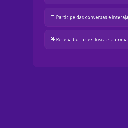
💬 Participe das conversas e interaj
🎁 Receba bônus exclusivos autom