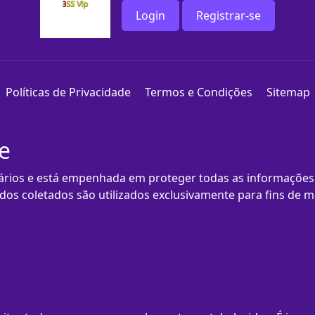
Login
Registrar-se
Políticas de Privacidade
Termos e Condições
Sitemap
de
suários e está empenhada em proteger todas as informações
os coletados são utilizados exclusivamente para fins de m