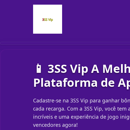
📱 3SS Vip A Mel
Plataforma de A
Cadastre-se na 3SS Vip para ganhar bô
cada recarga. Com a 3SS Vip, você tem
incríveis e uma experiência de jogo inig
vencedores agora!