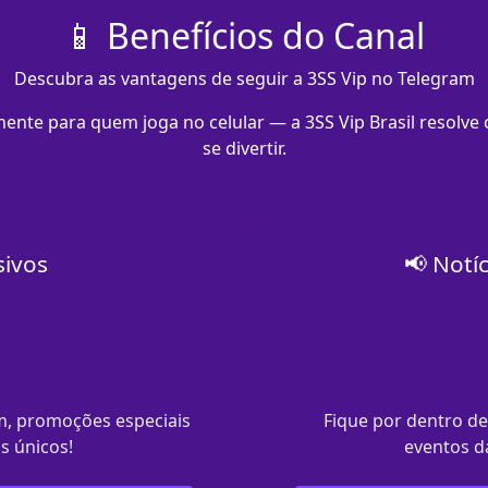
📱 Benefícios do Canal
Descubra as vantagens de seguir a 3SS Vip no Telegram
lmente para quem joga no celular — a 3SS Vip Brasil resol
se divertir.
sivos
📢 Notí
m, promoções especiais
Fique por dentro d
s únicos!
eventos d