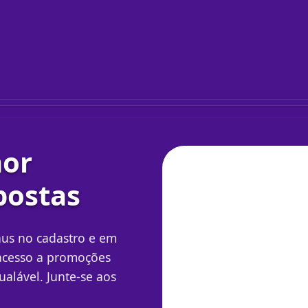
hor
postas
nus no cadastro e em
 acesso a promoções
ualável. Junte-se aos