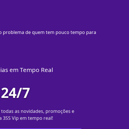
ve o problema de quem tem pouco tempo para
cias em Tempo Real
24/7
e todas as novidades, promoções e
a 3SS Vip em tempo real!