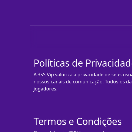
Políticas de Privacida
A 3SS Vip valoriza a privacidade de seus u
nossos canais de comunicação. Todos os dad
jogadores.
Termos e Condições