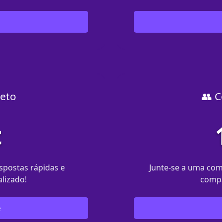
reto
👥 
t
espostas rápidas e
Junte-se a uma com
lizado!
compa
e