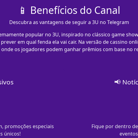
📱 Benefícios do Canal
Descubra as vantagens de seguir a 3U no Telegram
emamente popular no 3U, inspirado no clássico game show “
prever em qual fenda ela vai cair. Na versão de cassino onl
, onde os jogadores podem ganhar prêmios com base no re
sivos
📢 Notí
m, promoções especiais
Fique por dentro d
s únicos!
eventos