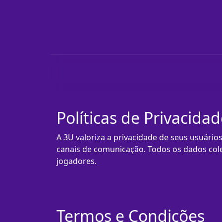
Políticas de Privacida
A 3U valoriza a privacidade de seus usuári
canais de comunicação. Todos os dados cole
jogadores.
Termos e Condições