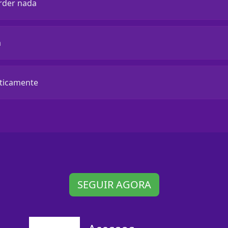
erder nada
a
aticamente
SEGUIR AGORA