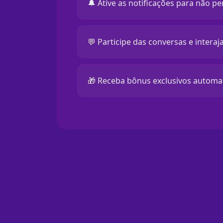
🔔 Ative as notificações para não p
💬 Participe das conversas e interaj
🎁 Receba bônus exclusivos autom