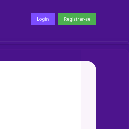
Login
Registrar-se