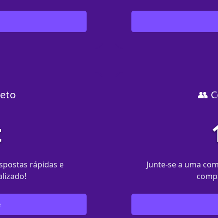
reto
👥 
t
espostas rápidas e
Junte-se a uma com
lizado!
compa
e