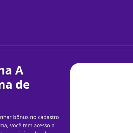
ma A
ma de
anhar bônus no cadastro
ma, você tem acesso a