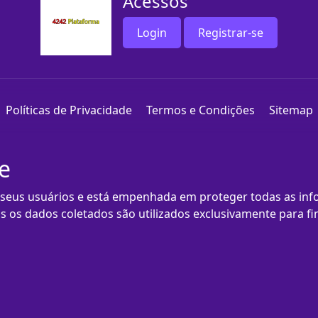
Acessos
Login
Registrar-se
Políticas de Privacidade
Termos e Condições
Sitemap
de
e seus usuários e está empenhada em proteger todas as in
 os dados coletados são utilizados exclusivamente para fi