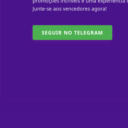
promoções incríveis e uma experiência d
Junte-se aos vencedores agora!
SEGUIR NO TELEGRAM