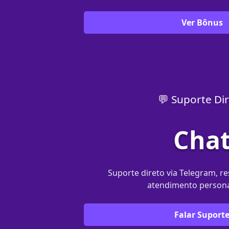
Ver Bônus
💬 Suporte Di
Cha
Suporte direto via Telegram, r
atendimento persona
Falar Suport