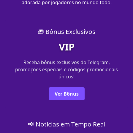
adorada por jogadores no mundo todo.
🎁 Bônus Exclusivos
VIP
Receba bônus exclusivos do Telegram,
promoções especiais e códigos promocionais
únicos!
Ver Bônus
📢 Notícias em Tempo Real