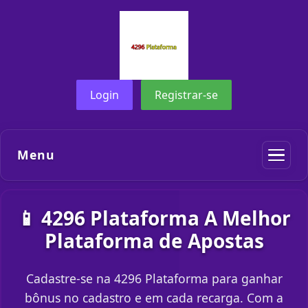
Login
Registrar-se
Menu
📱 4296 Plataforma A Melhor
Plataforma de Apostas
Cadastre-se na 4296 Plataforma para ganhar
bônus no cadastro e em cada recarga. Com a