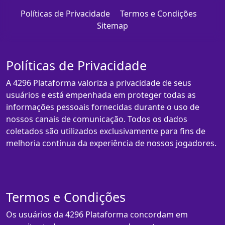
Políticas de Privacidade
Termos e Condições
Sitemap
Políticas de Privacidade
A 4296 Plataforma valoriza a privacidade de seus
usuários e está empenhada em proteger todas as
informações pessoais fornecidas durante o uso de
nossos canais de comunicação. Todos os dados
coletados são utilizados exclusivamente para fins de
melhoria contínua da experiência de nossos jogadores.
Termos e Condições
Os usuários da 4296 Plataforma concordam em