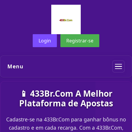
Login
Registrar-se
Menu
📱 433Br.Com A Melhor
Plataforma de Apostas
Cadastre-se na 433Br.Com para ganhar bônus no
cadastro e em cada recarga. Com a 433Br.Com,