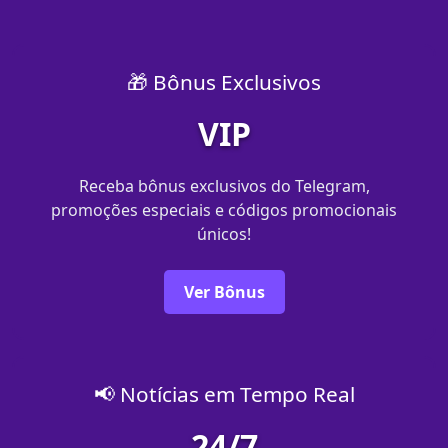
🎁 Bônus Exclusivos
VIP
Receba bônus exclusivos do Telegram,
promoções especiais e códigos promocionais
únicos!
Ver Bônus
📢 Notícias em Tempo Real
24/7