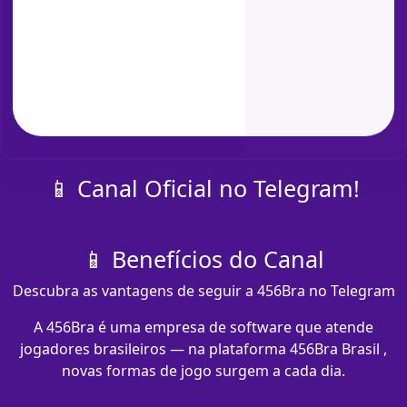
📱 Canal Oficial no Telegram!
📱 Benefícios do Canal
Descubra as vantagens de seguir a 456Bra no Telegram
A 456Bra é uma empresa de software que atende
jogadores brasileiros — na plataforma 456Bra Brasil ,
novas formas de jogo surgem a cada dia.