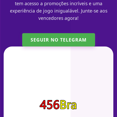
tem acesso a promoções incríveis e uma
experiência de jogo inigualável. Junte-se aos
vencedores agora!
SEGUIR NO TELEGRAM