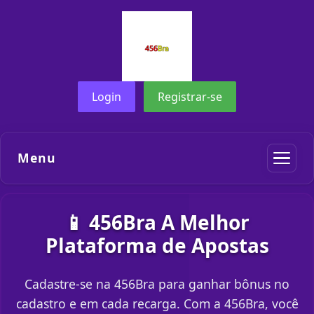
Login
Registrar-se
Menu
📱 456Bra A Melhor
Plataforma de Apostas
Cadastre-se na 456Bra para ganhar bônus no
cadastro e em cada recarga. Com a 456Bra, você