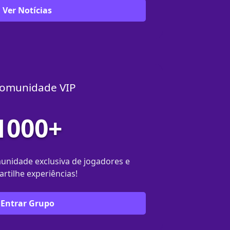
Ver Notícias
Comunidade VIP
1000+
unidade exclusiva de jogadores e
rtilhe experiências!
Entrar Grupo