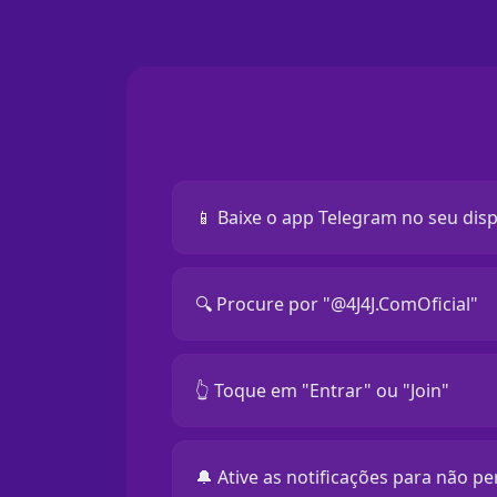
📱 Baixe o app Telegram no seu disp
🔍 Procure por "@4J4J.ComOficial"
👆 Toque em "Entrar" ou "Join"
🔔 Ative as notificações para não p