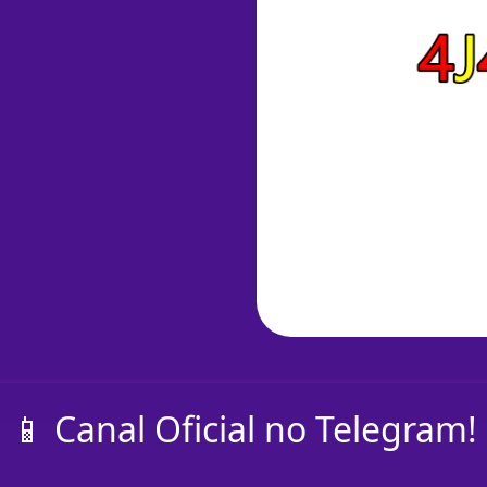
📱 Canal Oficial no Telegram!