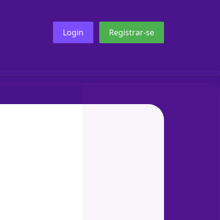
Login
Registrar-se