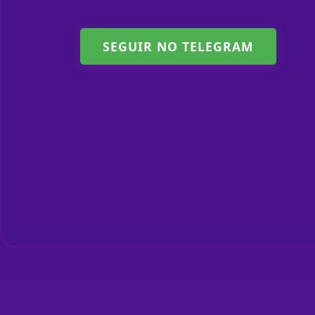
SEGUIR NO TELEGRAM