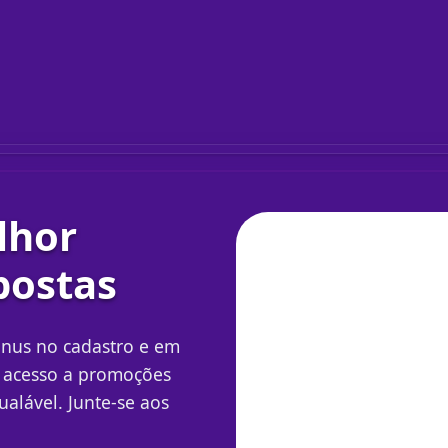
lhor
postas
ônus no cadastro e em
m acesso a promoções
ualável. Junte-se aos