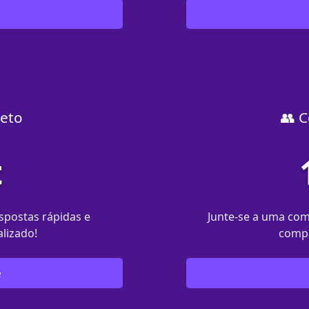
reto
👥 
t
espostas rápidas e
Junte-se a uma com
lizado!
compa
e