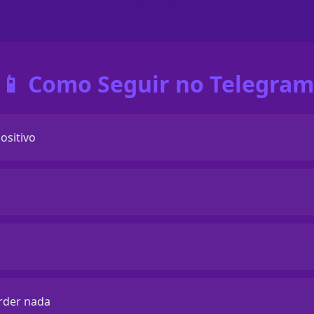
📱 Como Seguir no Telegram
ositivo
erder nada