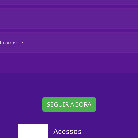
a
aticamente
SEGUIR AGORA
Acessos