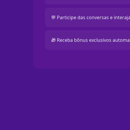
💬 Participe das conversas e interaj
🎁 Receba bônus exclusivos autom