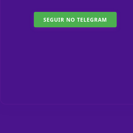
SEGUIR NO TELEGRAM