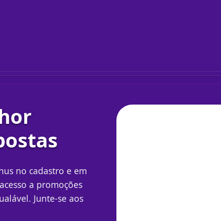
lhor
postas
nus no cadastro e em
 acesso a promoções
ualável. Junte-se aos