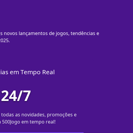
s novos lançamentos de jogos, tendências e
2025.
cias em Tempo Real
24/7
e todas as novidades, promoções e
a 500Jogo em tempo real!