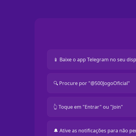
📱 Baixe o app Telegram no seu disp
🔍 Procure por "@500JogoOficial"
👆 Toque em "Entrar" ou "Join"
🔔 Ative as notificações para não p