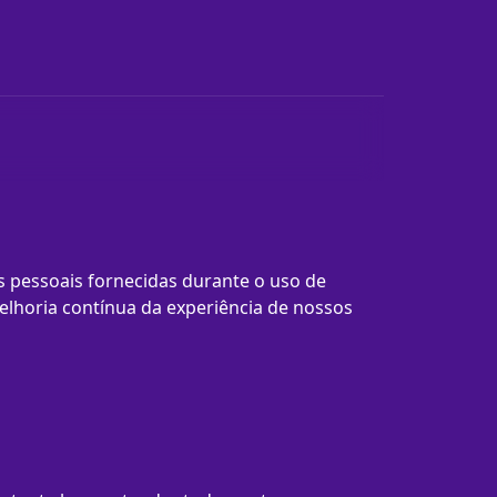
s pessoais fornecidas durante o uso de
elhoria contínua da experiência de nossos