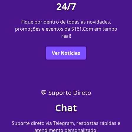
24/7
Fique por dentro de todas as novidades,
promoções e eventos da 5161.Com em tempo
real!
Ver Notícias
💬 Suporte Direto
Chat
Suporte direto via Telegram, respostas rápidas e
atendimento personalizado!