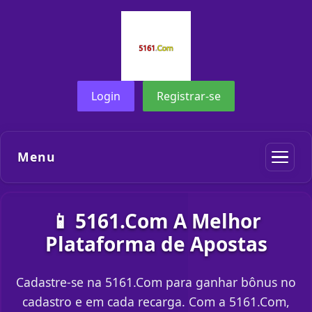
Login
Registrar-se
Menu
📱 5161.Com A Melhor
Plataforma de Apostas
Cadastre-se na 5161.Com para ganhar bônus no
cadastro e em cada recarga. Com a 5161.Com,