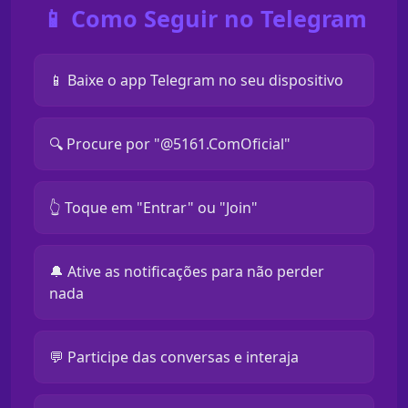
📱 Como Seguir no Telegram
📱 Baixe o app Telegram no seu dispositivo
🔍 Procure por "@5161.ComOficial"
👆 Toque em "Entrar" ou "Join"
🔔 Ative as notificações para não perder
nada
💬 Participe das conversas e interaja