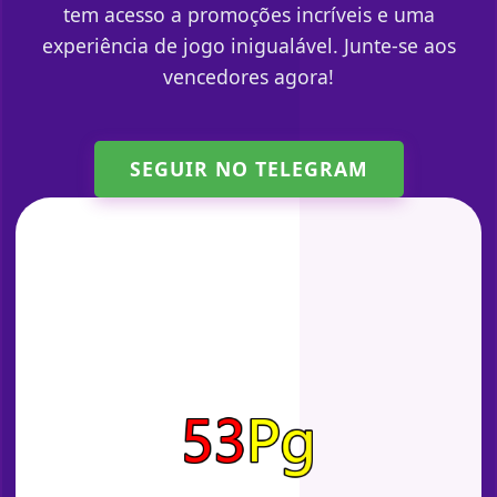
tem acesso a promoções incríveis e uma
experiência de jogo inigualável. Junte-se aos
vencedores agora!
SEGUIR NO TELEGRAM