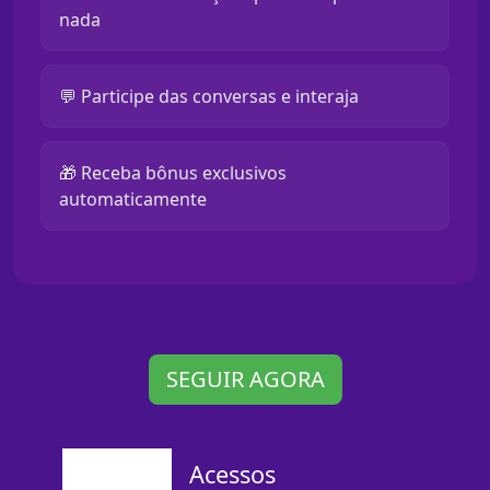
nada
💬 Participe das conversas e interaja
🎁 Receba bônus exclusivos
automaticamente
SEGUIR AGORA
Acessos