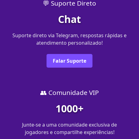
💬 Suporte Direto
Chat
Suporte direto via Telegram, respostas rápidas e
atendimento personalizado!
Falar Suporte
👥 Comunidade VIP
1000+
Junte-se a uma comunidade exclusiva de
jogadores e compartilhe experiências!