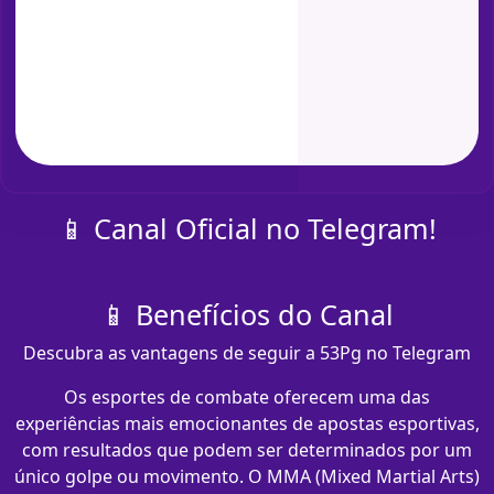
📱 Canal Oficial no Telegram!
📱 Benefícios do Canal
Descubra as vantagens de seguir a 53Pg no Telegram
Os esportes de combate oferecem uma das
experiências mais emocionantes de apostas esportivas,
com resultados que podem ser determinados por um
único golpe ou movimento. O MMA (Mixed Martial Arts)