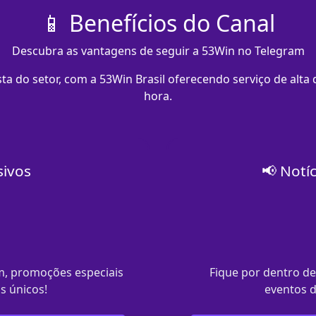
📱 Benefícios do Canal
Descubra as vantagens de seguir a 53Win no Telegram
sta do setor, com a 53Win Brasil oferecendo serviço de alta
hora.
sivos
📢 Notí
m, promoções especiais
Fique por dentro d
s únicos!
eventos d