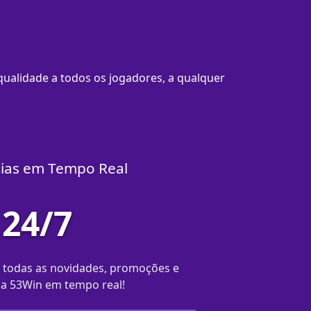
 qualidade a todos os jogadores, a qualquer
cias em Tempo Real
24/7
e todas as novidades, promoções e
a 53Win em tempo real!