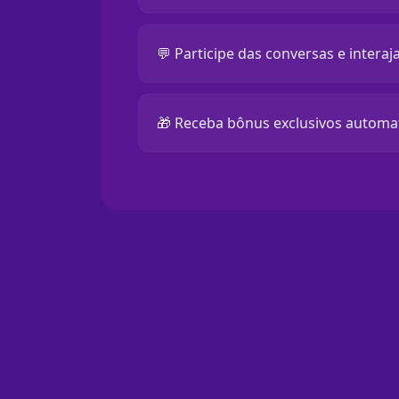
💬 Participe das conversas e interaj
🎁 Receba bônus exclusivos autom