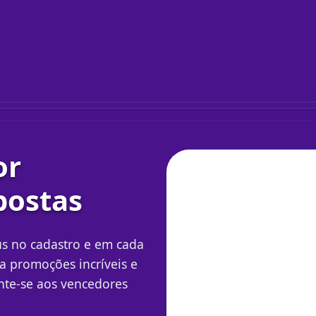
or
postas
s no cadastro e em cada
a promoções incríveis e
unte-se aos vencedores