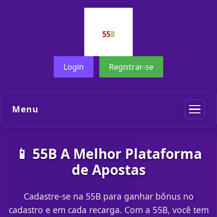
Login
Registrar-se
Menu
📱 55B A Melhor Plataforma
de Apostas
Cadastre-se na 55B para ganhar bônus no
cadastro e em cada recarga. Com a 55B, você tem