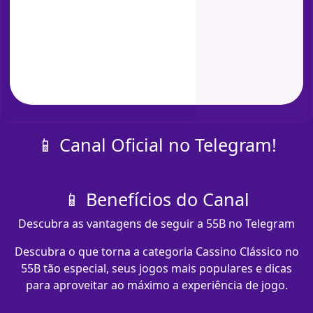
📱 Canal Oficial no Telegram!
📱 Benefícios do Canal
Descubra as vantagens de seguir a 55B no Telegram
Descubra o que torna a categoria Cassino Clássico no
55B tão especial, seus jogos mais populares e dicas
para aproveitar ao máximo a experiência de jogo.