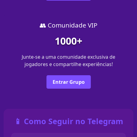
👥 Comunidade VIP
1000+
Junte-se a uma comunidade exclusiva de
jogadores e compartilhe experiências!
Entrar Grupo
📱 Como Seguir no Telegram