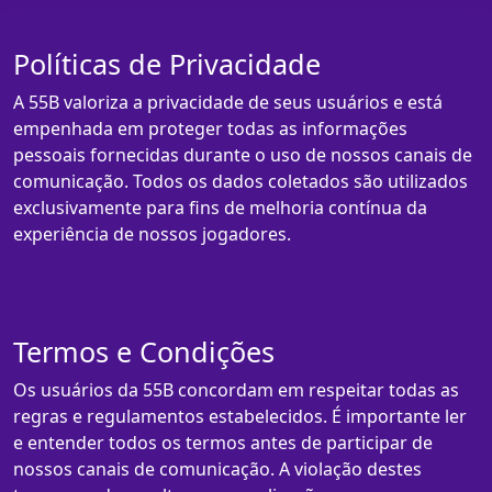
Políticas de Privacidade
A 55B valoriza a privacidade de seus usuários e está
empenhada em proteger todas as informações
pessoais fornecidas durante o uso de nossos canais de
comunicação. Todos os dados coletados são utilizados
exclusivamente para fins de melhoria contínua da
experiência de nossos jogadores.
Termos e Condições
Os usuários da 55B concordam em respeitar todas as
regras e regulamentos estabelecidos. É importante ler
e entender todos os termos antes de participar de
nossos canais de comunicação. A violação destes