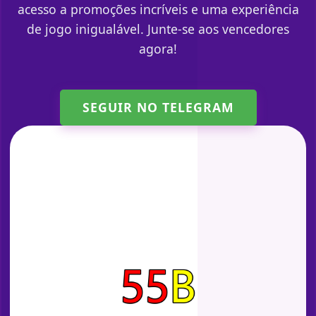
acesso a promoções incríveis e uma experiência
de jogo inigualável. Junte-se aos vencedores
agora!
SEGUIR NO TELEGRAM