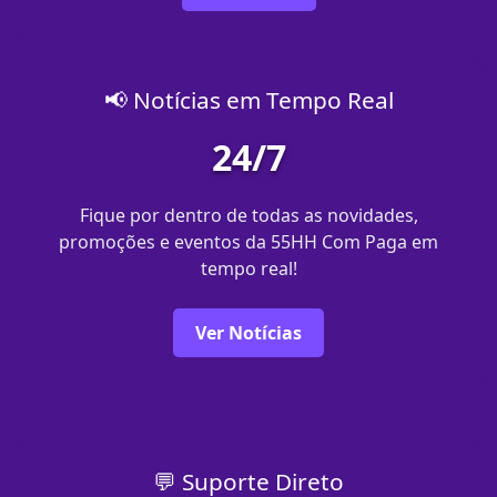
📢 Notícias em Tempo Real
24/7
Fique por dentro de todas as novidades,
promoções e eventos da 55HH Com Paga em
tempo real!
Ver Notícias
💬 Suporte Direto