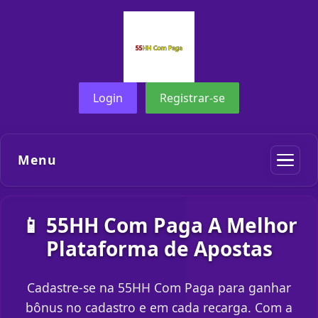
Login
Registrar-se
Menu
📱 55HH Com Paga A Melhor
Plataforma de Apostas
Cadastre-se na 55HH Com Paga para ganhar
bônus no cadastro e em cada recarga. Com a