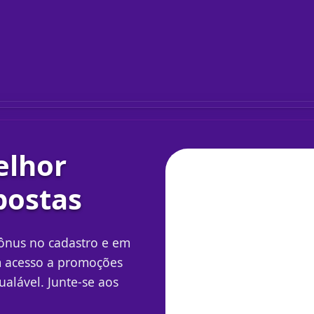
elhor
postas
ônus no cadastro e em
m acesso a promoções
ualável. Junte-se aos