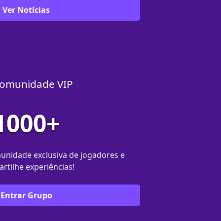
Ver Notícias
Comunidade VIP
1000+
unidade exclusiva de jogadores e
rtilhe experiências!
Entrar Grupo