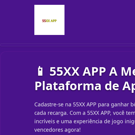
📱 55XX APP A M
Plataforma de A
Cadastre-se na 55XX APP para ganhar b
cada recarga. Com a 55XX APP, você te
incríveis e uma experiência de jogo inig
vencedores agora!