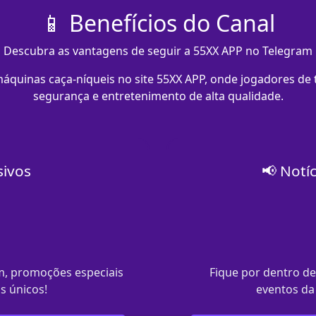
📱 Benefícios do Canal
Descubra as vantagens de seguir a 55XX APP no Telegram
máquinas caça-níqueis no site 55XX APP, onde jogadores de
segurança e entretenimento de alta qualidade.
sivos
📢 Notí
m, promoções especiais
Fique por dentro d
s únicos!
eventos da