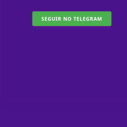
SEGUIR NO TELEGRAM