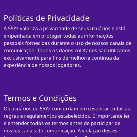
Políticas de Privacidade
A 55Yz valoriza a privacidade de seus usuários e está
empenhada em proteger todas as informações
pessoais fornecidas durante o uso de nossos canais de
comunicação. Todos os dados coletados são utilizados
exclusivamente para fins de melhoria contínua da
experiência de nossos jogadores.
Termos e Condições
Os usuários da 55Yz concordam em respeitar todas as
regras e regulamentos estabelecidos. É importante ler
e entender todos os termos antes de participar de
nossos canais de comunicação. A violação destes