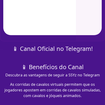
📱 Canal Oficial no Telegram!
📱 Benefícios do Canal
Descubra as vantagens de seguir a 55Yz no Telegram
As corridas de cavalos virtuais permitem que os
jogadores apostem em corridas de cavalos simuladas,
com cavalos e jóqueis animados.