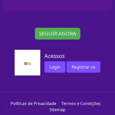
SEGUIR AGORA
Acessos
Login
Registrar-se
Políticas de Privacidade
Termos e Condições
Sitemap