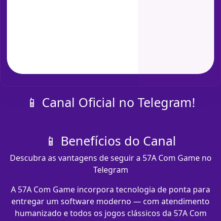
📱 Canal Oficial no Telegram!
📱 Benefícios do Canal
Descubra as vantagens de seguir a 57A Com Game no
Telegram
A 57A Com Game incorpora tecnologia de ponta para
entregar um software moderno — com atendimento
humanizado e todos os jogos clássicos da 57A Com