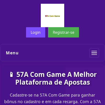
Login
Registrar-se
Menu
📱 57A Com Game A Melhor
Plataforma de Apostas
Cadastre-se na 57A Com Game para ganhar
bônus no cadastro e em cada recarga. Com a 57A