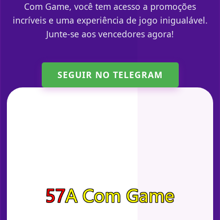
Com Game, você tem acesso a promoções
incríveis e uma experiência de jogo inigualável.
Junte-se aos vencedores agora!
SEGUIR NO TELEGRAM