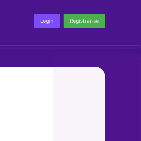
Login
Registrar-se