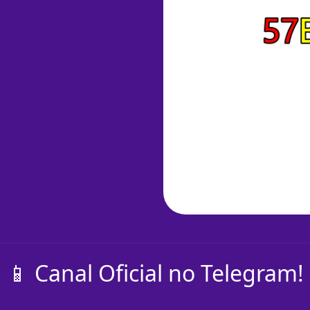
📱 Canal Oficial no Telegram!