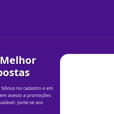
 Melhor
postas
r bônus no cadastro e em
 tem acesso a promoções
ualável. Junte-se aos