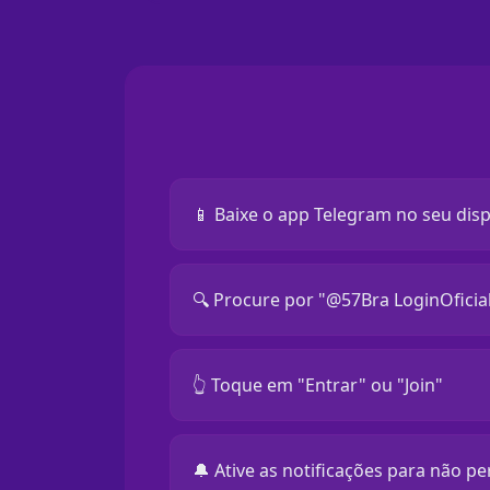
📱 Baixe o app Telegram no seu disp
🔍 Procure por "@57Bra LoginOficia
👆 Toque em "Entrar" ou "Join"
🔔 Ative as notificações para não p