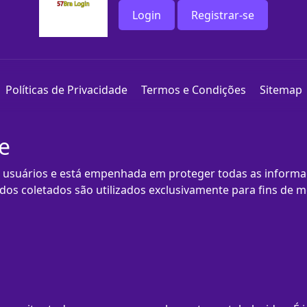
Login
Registrar-se
Políticas de Privacidade
Termos e Condições
Sitemap
de
us usuários e está empenhada em proteger todas as informa
os coletados são utilizados exclusivamente para fins de m