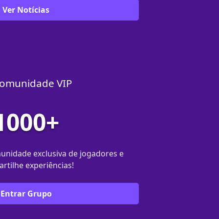
Ver Notícias
Comunidade VIP
1000+
unidade exclusiva de jogadores e
rtilhe experiências!
Entrar Grupo