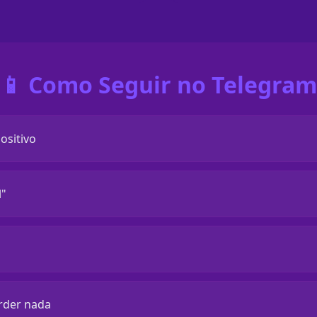
📱 Como Seguir no Telegram
ositivo
l"
erder nada