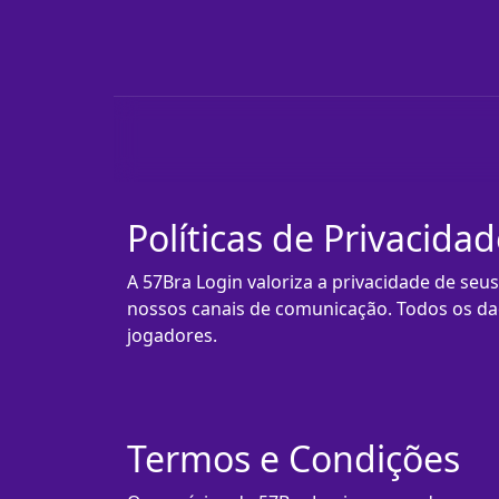
Políticas de Privacida
A 57Bra Login valoriza a privacidade de se
nossos canais de comunicação. Todos os dad
jogadores.
Termos e Condições