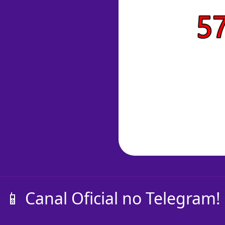
📱 Canal Oficial no Telegram!