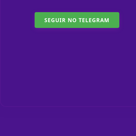
SEGUIR NO TELEGRAM