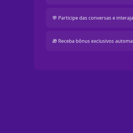
💬 Participe das conversas e interaj
🎁 Receba bônus exclusivos autom