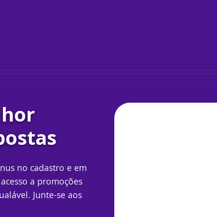
lhor
postas
nus no cadastro e em
 acesso a promoções
ualável. Junte-se aos