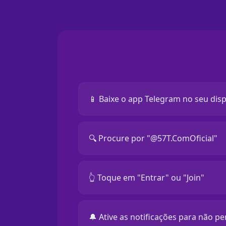
📱 Baixe o app Telegram no seu disp
🔍 Procure por "@57T.ComOficial"
👆 Toque em "Entrar" ou "Join"
🔔 Ative as notificações para não p