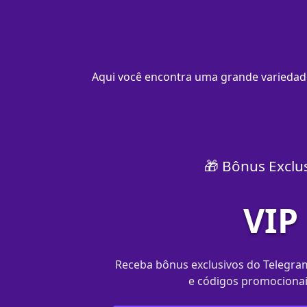
Aqui você encontra uma grande variedade 
🎁 Bônus Exclu
VIP
Receba bônus exclusivos do Telegra
e códigos promocionai