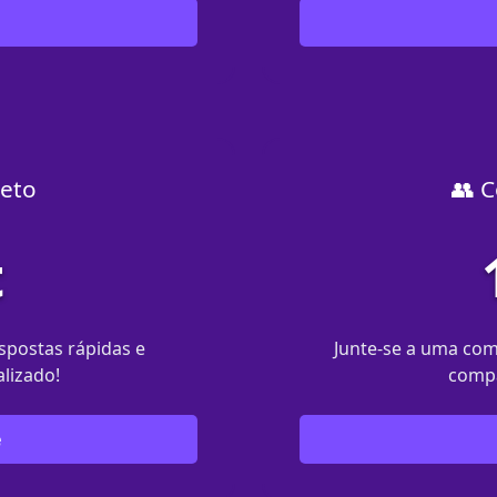
reto
👥 
t
espostas rápidas e
Junte-se a uma com
lizado!
compa
e