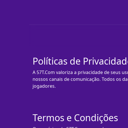
Políticas de Privacida
A 57T.Com valoriza a privacidade de seus u
nossos canais de comunicação. Todos os dad
jogadores.
Termos e Condições