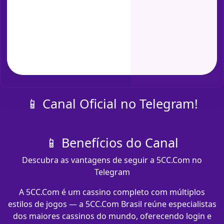
📱 Canal Oficial no Telegram!
📱 Benefícios do Canal
Descubra as vantagens de seguir a 5CC.Com no
Telegram
A 5CC.Com é um cassino completo com múltiplos
estilos de jogos — a 5CC.Com Brasil reúne especialistas
dos maiores cassinos do mundo, oferecendo login e