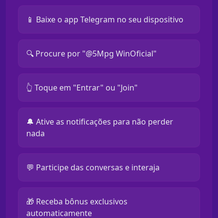
📱 Baixe o app Telegram no seu dispositivo
🔍 Procure por "@5Mpg WinOficial"
👆 Toque em "Entrar" ou "Join"
🔔 Ative as notificações para não perder
nada
💬 Participe das conversas e interaja
🎁 Receba bônus exclusivos
automaticamente