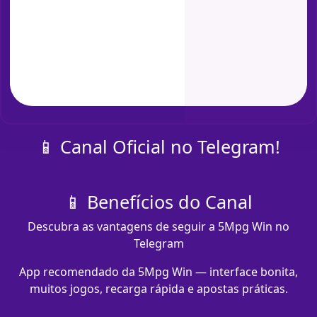
📱 Canal Oficial no Telegram!
📱 Benefícios do Canal
Descubra as vantagens de seguir a 5Mpg Win no
Telegram
App recomendado da 5Mpg Win — interface bonita,
muitos jogos, recarga rápida e apostas práticas.