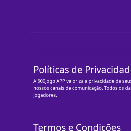
Políticas de Privacida
A 600Jogo APP valoriza a privacidade de se
nossos canais de comunicação. Todos os dad
jogadores.
Termos e Condições