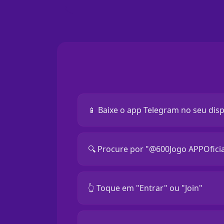
📱 Baixe o app Telegram no seu disp
🔍 Procure por "@600Jogo APPOficia
👆 Toque em "Entrar" ou "Join"