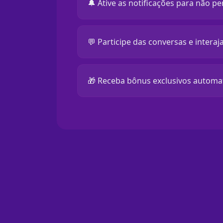
🔔 Ative as notificações para não p
💬 Participe das conversas e interaj
🎁 Receba bônus exclusivos autom