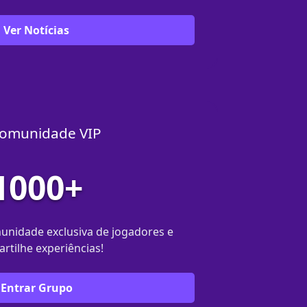
Ver Notícias
Comunidade VIP
1000+
unidade exclusiva de jogadores e
rtilhe experiências!
Entrar Grupo