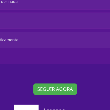
erder nada
a
aticamente
SEGUIR AGORA