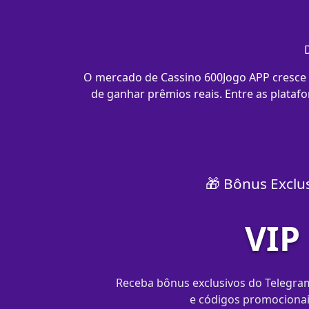
O mercado de Cassino 600Jogo APP cresce 
de ganhar prêmios reais. Entre as plataf
🎁 Bônus Exclu
VIP
Receba bônus exclusivos do Telegra
e códigos promocionai