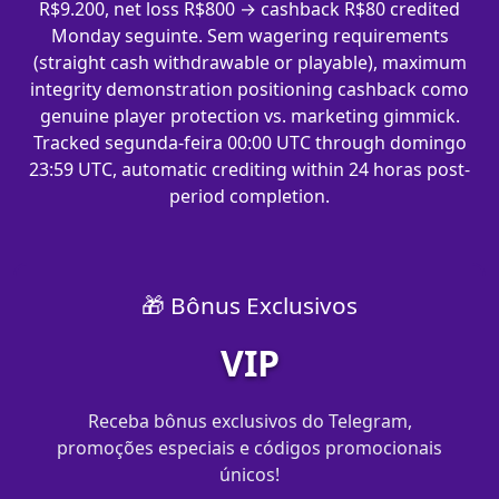
R$9.200, net loss R$800 → cashback R$80 credited
Monday seguinte. Sem wagering requirements
(straight cash withdrawable or playable), maximum
integrity demonstration positioning cashback como
genuine player protection vs. marketing gimmick.
Tracked segunda-feira 00:00 UTC through domingo
23:59 UTC, automatic crediting within 24 horas post-
period completion.
🎁 Bônus Exclusivos
VIP
Receba bônus exclusivos do Telegram,
promoções especiais e códigos promocionais
únicos!