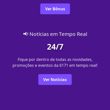
Ver Bônus
📢 Notícias em Tempo Real
24/7
Fique por dentro de todas as novidades,
promoções e eventos da 6171 em tempo real!
Ver Notícias