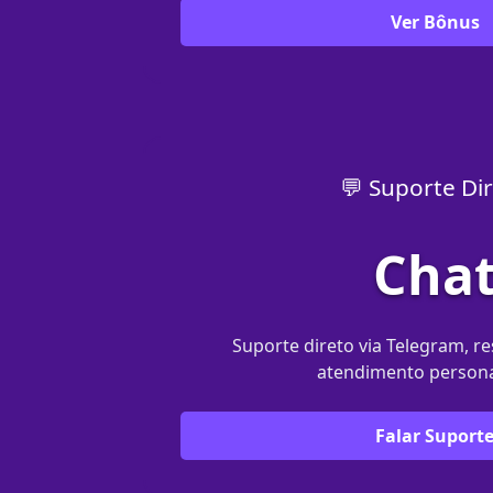
Ver Bônus
💬 Suporte Di
Cha
Suporte direto via Telegram, r
atendimento persona
Falar Suport