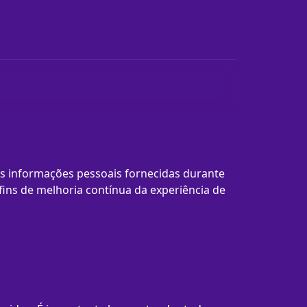
as informações pessoais fornecidas durante
fins de melhoria contínua da experiência de