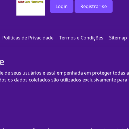
Login
Registrar-se
Políticas de Privacidade
Termos e Condições
Sitemap
de
ade de seus usuários e está empenhada em proteger todas 
os os dados coletados são utilizados exclusivamente para 