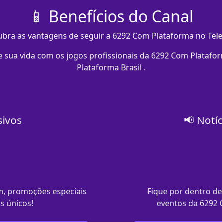
📱 Benefícios do Canal
bra as vantagens de seguir a 6292 Com Plataforma no Te
sua vida com os jogos profissionais da 6292 Com Platafor
Plataforma Brasil .
sivos
📢 Notí
m, promoções especiais
Fique por dentro d
s únicos!
eventos da 6292 