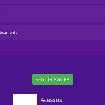
a
aticamente
SEGUIR AGORA
Acessos