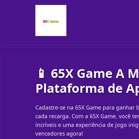
📱 65X Game A M
Plataforma de A
Cadastre-se na 65X Game para ganhar 
cada recarga. Com a 65X Game, você t
incríveis e uma experiência de jogo inig
vencedores agora!