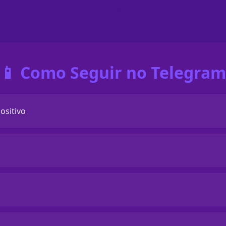
📱 Como Seguir no Telegram
ositivo