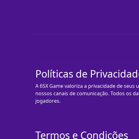
Políticas de Privacida
A 65X Game valoriza a privacidade de seus
nossos canais de comunicação. Todos os dad
jogadores.
Termos e Condições