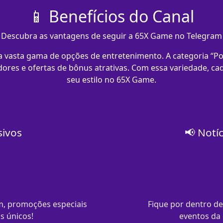
📱 Benefícios do Canal
Descubra as vantagens de seguir a 65X Game no Telegram
 vasta gama de opções de entretenimento. A categoria “Pop
dores e ofertas de bônus atrativas. Com essa variedade, 
seu estilo no 65X Game.
sivos
📢 Notí
m, promoções especiais
Fique por dentro d
s únicos!
eventos da