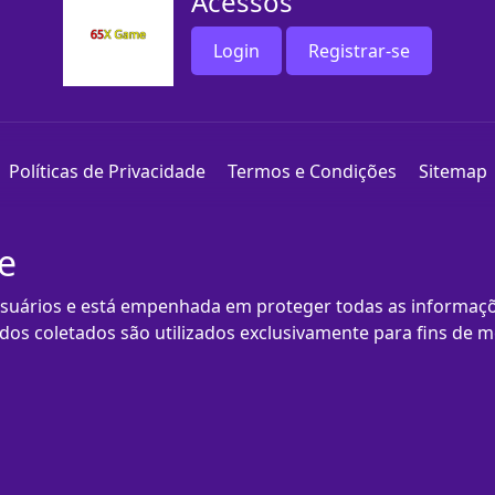
Acessos
Login
Registrar-se
Políticas de Privacidade
Termos e Condições
Sitemap
de
 usuários e está empenhada em proteger todas as informaçõ
os coletados são utilizados exclusivamente para fins de m