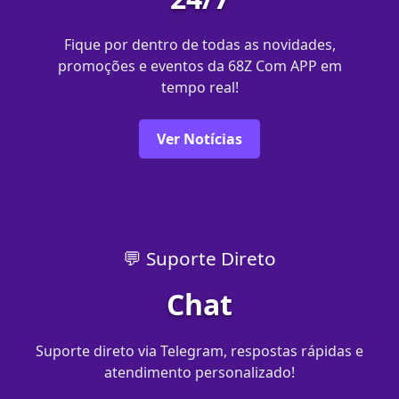
Fique por dentro de todas as novidades,
promoções e eventos da 68Z Com APP em
tempo real!
Ver Notícias
💬 Suporte Direto
Chat
Suporte direto via Telegram, respostas rápidas e
atendimento personalizado!