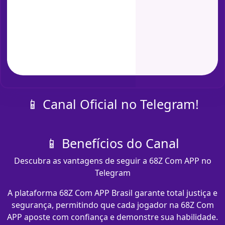
📱 Canal Oficial no Telegram!
📱 Benefícios do Canal
Descubra as vantagens de seguir a 68Z Com APP no
Telegram
A plataforma 68Z Com APP Brasil garante total justiça e
segurança, permitindo que cada jogador na 68Z Com
APP aposte com confiança e demonstre sua habilidade.