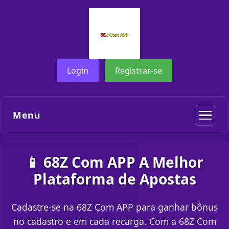
Login
Registrar-se
Menu
📱 68Z Com APP A Melhor
Plataforma de Apostas
Cadastre-se na 68Z Com APP para ganhar bônus
no cadastro e em cada recarga. Com a 68Z Com