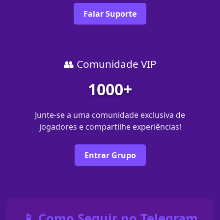
Falar Suporte
👥 Comunidade VIP
1000+
Junte-se a uma comunidade exclusiva de
jogadores e compartilhe experiências!
Entrar Grupo
📱 Como Seguir no Telegram