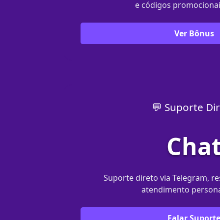
e códigos promocionai
Ver Bônus
💬 Suporte Di
Cha
Suporte direto via Telegram, r
atendimento persona
Falar Suport