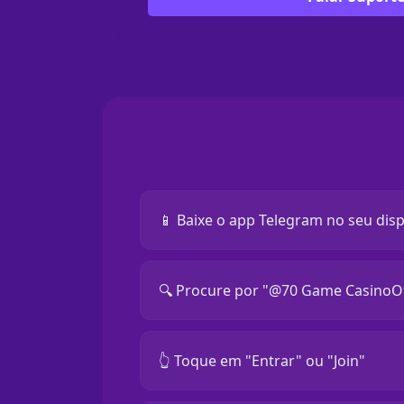
📱 Baixe o app Telegram no seu disp
🔍 Procure por "@70 Game CasinoOf
👆 Toque em "Entrar" ou "Join"