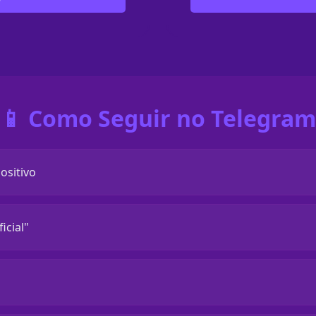
📱 Como Seguir no Telegram
ositivo
icial"