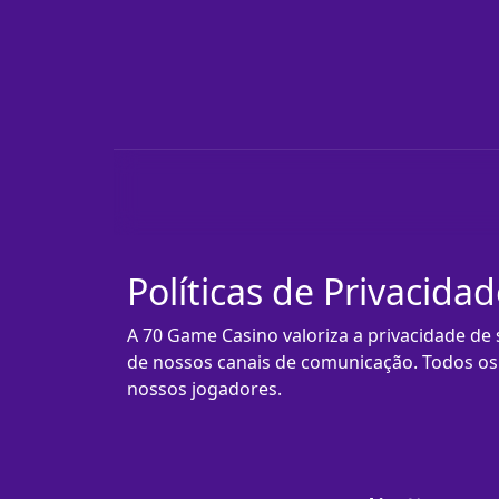
Políticas de Privacida
A 70 Game Casino valoriza a privacidade d
de nossos canais de comunicação. Todos os 
nossos jogadores.