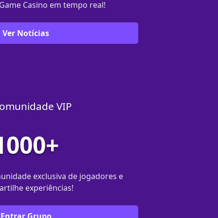
 Game Casino em tempo real!
Ver Notícias
Comunidade VIP
1000+
unidade exclusiva de jogadores e
rtilhe experiências!
Entrar Grupo