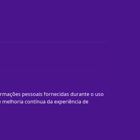
ormações pessoais fornecidas durante o uso
e melhoria contínua da experiência de