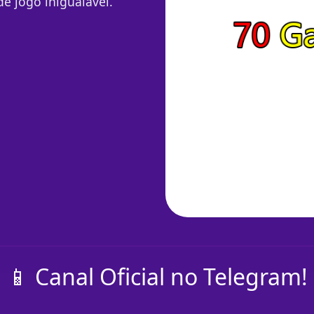
e jogo inigualável.
📱 Canal Oficial no Telegram!