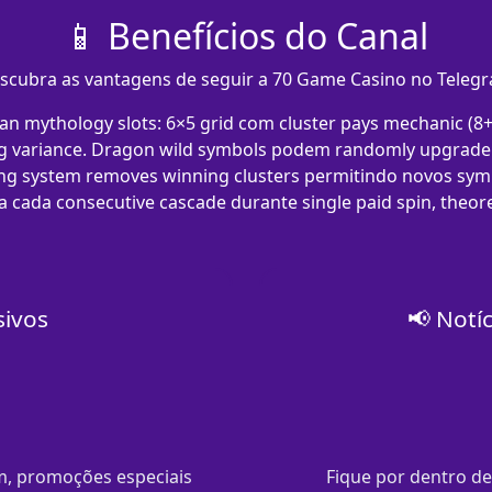
📱 Benefícios do Canal
scubra as vantagens de seguir a 70 Game Casino no Teleg
an mythology slots: 6×5 grid com cluster pays mechanic (8
lling variance. Dragon wild symbols podem randomly upgrad
ing system removes winning clusters permitindo novos symbol
a cada consecutive cascade durante single paid spin, theoret
sivos
📢 Notí
m, promoções especiais
Fique por dentro d