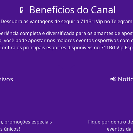
📱 Benefícios do Canal
Descubra as vantagens de seguir a 711Brl Vip no Telegram
periência completa e diversificada para os amantes de apos
 você pode apostar nos maiores eventos esportivos com o
 Confira os principais esportes disponíveis no 711Brl Vip Esp
sivos
📢 Notí
m, promoções especiais
Fique por dentro d
s únicos!
eventos da 