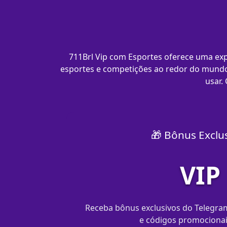
711Brl Vip com​ Esportes oferece uma ex
esportes e competições ao redor do mundo,
usar.
🎁 Bônus Exclu
VIP
Receba bônus exclusivos do Telegra
e códigos promocionai