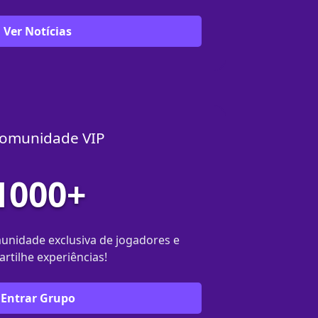
Ver Notícias
Comunidade VIP
1000+
unidade exclusiva de jogadores e
rtilhe experiências!
Entrar Grupo