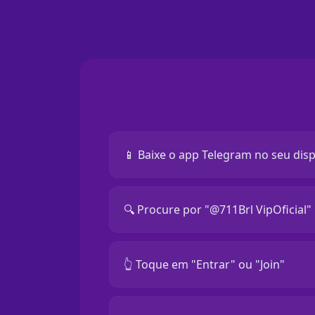
📱 Baixe o app Telegram no seu disp
🔍 Procure por "@711Brl VipOficial"
👆 Toque em "Entrar" ou "Join"