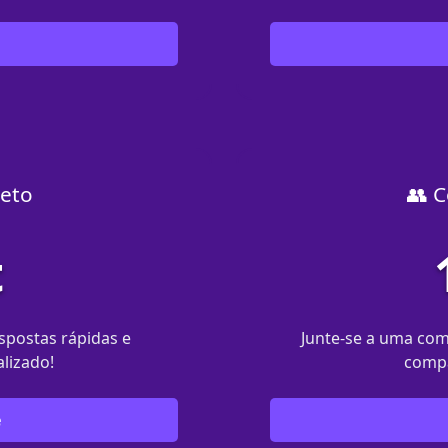
reto
👥 
t
espostas rápidas e
Junte-se a uma com
lizado!
compa
e