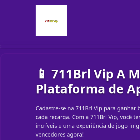
📱 711Brl Vip A 
Plataforma de A
Cadastre-se na 711Brl Vip para ganhar 
cada recarga. Com a 711Brl Vip, você t
incríveis e uma experiência de jogo inig
vencedores agora!