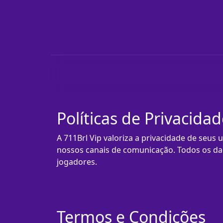
Políticas de Privacida
A 711Brl Vip valoriza a privacidade de seu
nossos canais de comunicação. Todos os dad
jogadores.
Termos e Condições