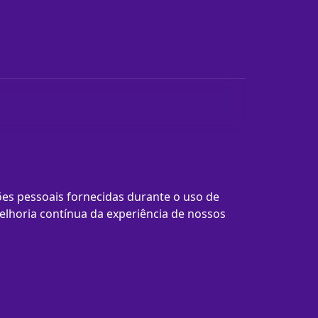
ões pessoais fornecidas durante o uso de
elhoria contínua da experiência de nossos