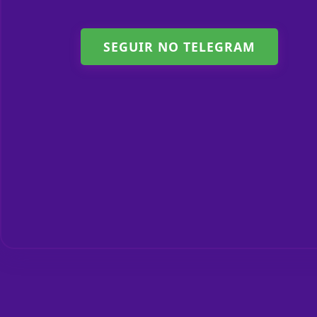
SEGUIR NO TELEGRAM