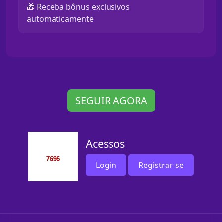
🎁 Receba bônus exclusivos
automaticamente
SEGUIR AGORA
Acessos
Login
Registrar-se