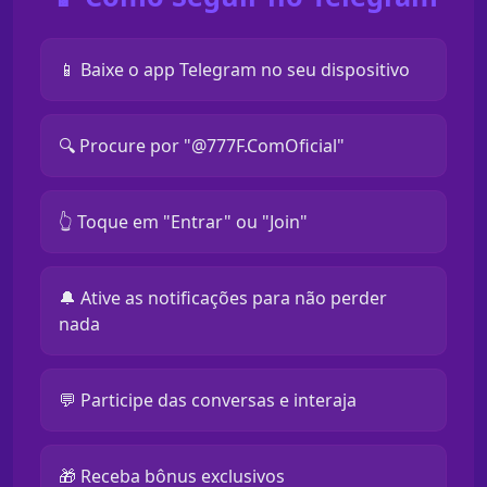
📱 Baixe o app Telegram no seu dispositivo
🔍 Procure por "@777F.ComOficial"
👆 Toque em "Entrar" ou "Join"
🔔 Ative as notificações para não perder
nada
💬 Participe das conversas e interaja
🎁 Receba bônus exclusivos