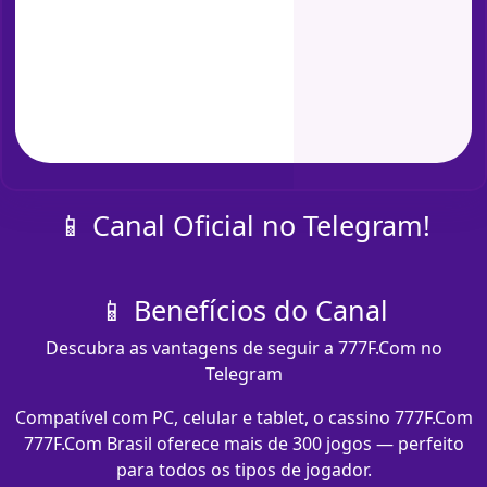
📱 Canal Oficial no Telegram!
📱 Benefícios do Canal
Descubra as vantagens de seguir a 777F.Com no
Telegram
Compatível com PC, celular e tablet, o cassino 777F.Com
777F.Com Brasil oferece mais de 300 jogos — perfeito
para todos os tipos de jogador.