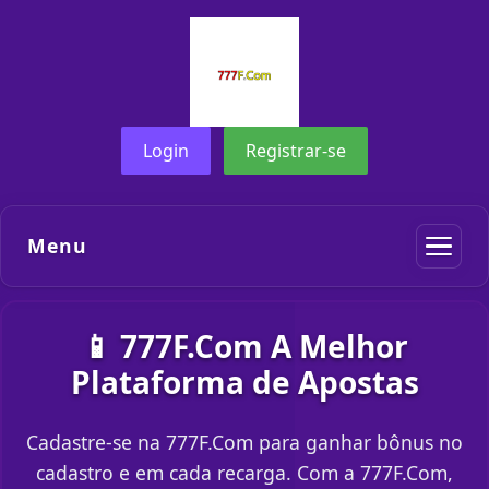
Login
Registrar-se
Menu
📱 777F.Com A Melhor
Plataforma de Apostas
Cadastre-se na 777F.Com para ganhar bônus no
cadastro e em cada recarga. Com a 777F.Com,