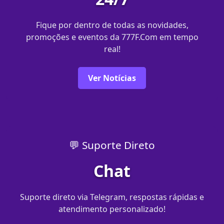
Fique por dentro de todas as novidades,
promoções e eventos da 777F.Com em tempo
real!
Ver Notícias
💬 Suporte Direto
Chat
Suporte direto via Telegram, respostas rápidas e
atendimento personalizado!