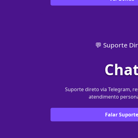
💬 Suporte Di
Cha
Suporte direto via Telegram, r
atendimento persona
Falar Suport