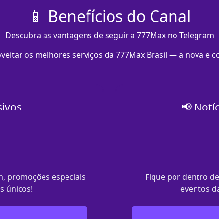
📱 Benefícios do Canal
Descubra as vantagens de seguir a 777Max no Telegram
oveitar os melhores serviços da 777Max Brasil — a nova e 
sivos
📢 Notí
m, promoções especiais
Fique por dentro d
s únicos!
eventos d