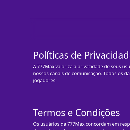
Políticas de Privacida
A 777Max valoriza a privacidade de seus u
nossos canais de comunicação. Todos os dad
jogadores.
Termos e Condições
Os usuários da 777Max concordam em respei