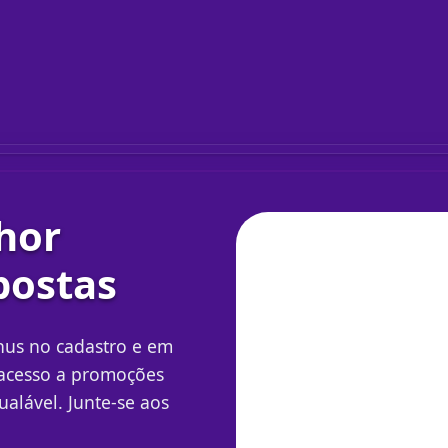
hor
postas
nus no cadastro e em
 acesso a promoções
ualável. Junte-se aos