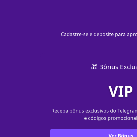
Cadastre-se e deposite para apr
🎁 Bônus Exclu
VIP
Receba bônus exclusivos do Telegra
e códigos promocionai
Ver Bônus