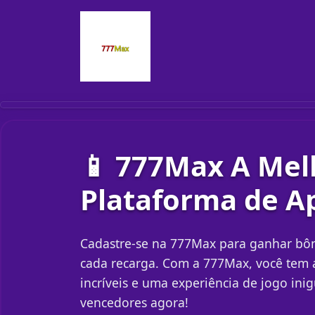
📱 777Max A Mel
Plataforma de A
Cadastre-se na 777Max para ganhar bô
cada recarga. Com a 777Max, você tem
incríveis e uma experiência de jogo inig
vencedores agora!