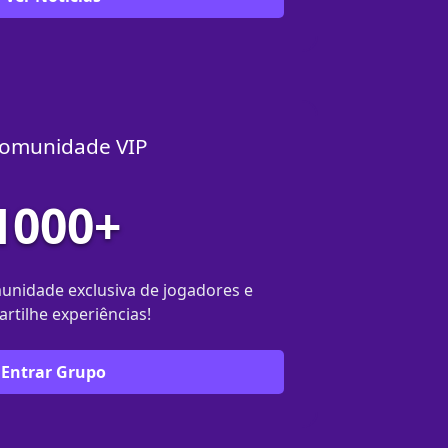
Comunidade VIP
1000+
unidade exclusiva de jogadores e
rtilhe experiências!
Entrar Grupo