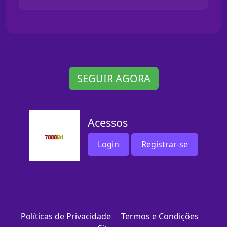
SEGUIR AGORA
Acessos
Login
Registrar-se
Políticas de Privacidade
Termos e Condições