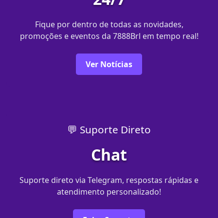
Fique por dentro de todas as novidades,
promoções e eventos da 7888Brl em tempo real!
Ver Notícias
💬 Suporte Direto
Chat
Suporte direto via Telegram, respostas rápidas e
atendimento personalizado!