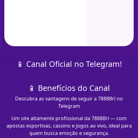
📱 Canal Oficial no Telegram!
📱 Benefícios do Canal
Descubra as vantagens de seguir a 7888Brl no
Telegram
Um site altamente profissional da 7888Brl — com
apostas esportivas, cassino e jogos ao vivo, ideal para
quem busca emoção e segurança.