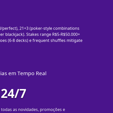
d/perfect), 21+3 (poker-style combinations
er blackjack). Stakes range R$5-R$50.000+
oes (6-8 decks) e frequent shuffles mitigate
cias em Tempo Real
24/7
e todas as novidades, promoções e