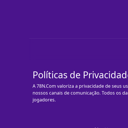
Políticas de Privacida
A 78N.Com valoriza a privacidade de seus 
nossos canais de comunicação. Todos os dad
jogadores.