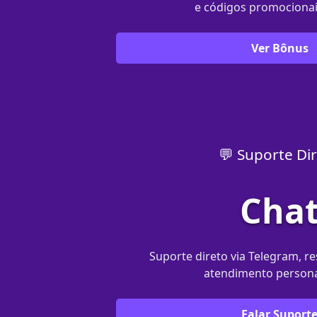
e códigos promocionai
Ver Bônus
💬 Suporte Di
Cha
Suporte direto via Telegram, r
atendimento persona
Falar Suport