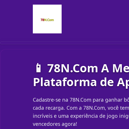
📱 78N.Com A Me
Plataforma de A
Cadastre-se na 78N.Com para ganhar b
cada recarga. Com a 78N.Com, você te
incríveis e uma experiência de jogo inig
vencedores agora!