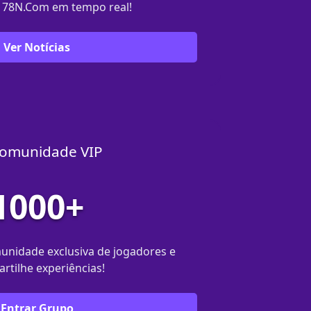
 78N.Com em tempo real!
Ver Notícias
Comunidade VIP
1000+
unidade exclusiva de jogadores e
rtilhe experiências!
Entrar Grupo