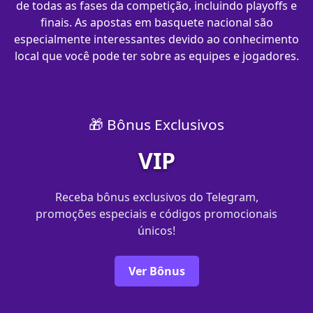
de todas as fases da competição, incluindo playoffs e
finais. As apostas em basquete nacional são
especialmente interessantes devido ao conhecimento
local que você pode ter sobre as equipes e jogadores.
🎁 Bônus Exclusivos
VIP
Receba bônus exclusivos do Telegram,
promoções especiais e códigos promocionais
únicos!
Ver Bônus