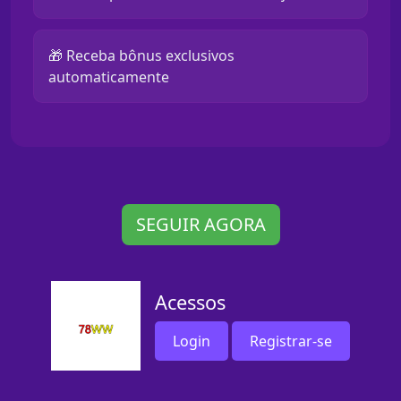
🎁 Receba bônus exclusivos
automaticamente
SEGUIR AGORA
Acessos
Login
Registrar-se