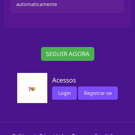
automaticamente
SEGUIR AGORA
Acessos
Login
Registrar-se