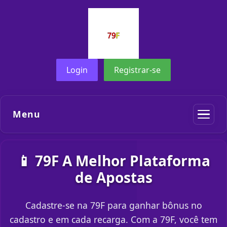
Login
Registrar-se
Menu
📱 79F A Melhor Plataforma
de Apostas
Cadastre-se na 79F para ganhar bônus no
cadastro e em cada recarga. Com a 79F, você tem