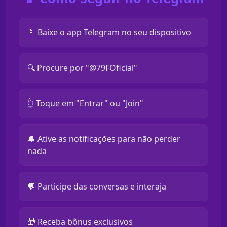
📱 Baixe o app Telegram no seu dispositivo
🔍 Procure por "@79FOficial"
👆 Toque em "Entrar" ou "Join"
🔔 Ative as notificações para não perder
nada
💬 Participe das conversas e interaja
🎁 Receba bônus exclusivos