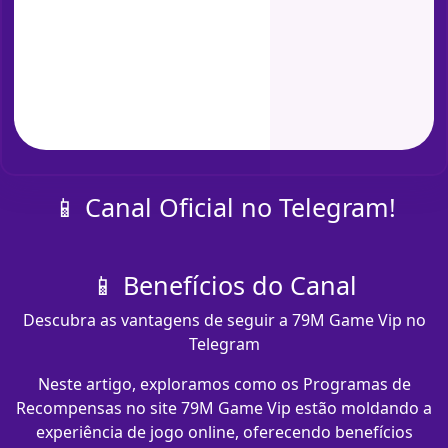
📱 Canal Oficial no Telegram!
📱 Benefícios do Canal
Descubra as vantagens de seguir a 79M Game Vip no
Telegram
Neste artigo, exploramos como os Programas de
Recompensas no site 79M Game Vip estão moldando a
experiência de jogo online, oferecendo benefícios