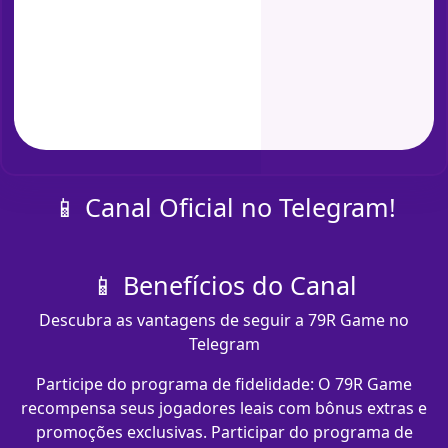
📱 Canal Oficial no Telegram!
📱 Benefícios do Canal
Descubra as vantagens de seguir a 79R Game no
Telegram
Participe do programa de fidelidade: O 79R Game
recompensa seus jogadores leais com bônus extras e
promoções exclusivas. Participar do programa de