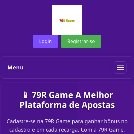
Login
Registrar-se
Menu
📱 79R Game A Melhor
Plataforma de Apostas
Cadastre-se na 79R Game para ganhar bônus no
cadastro e em cada recarga. Com a 79R Game,