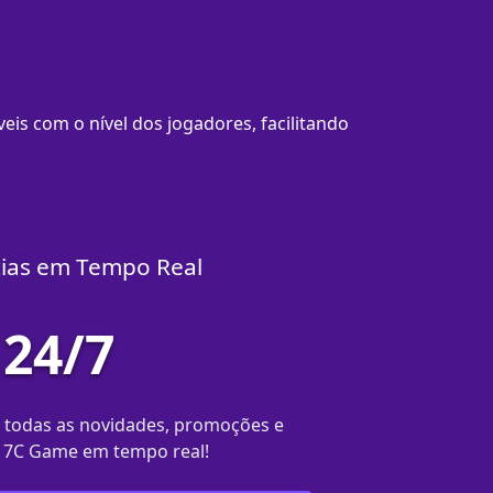
eis com o nível dos jogadores, facilitando
cias em Tempo Real
24/7
e todas as novidades, promoções e
 7C Game em tempo real!