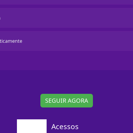
a
aticamente
SEGUIR AGORA
Acessos