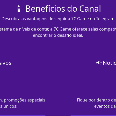
📱 Benefícios do Canal
Descubra as vantagens de seguir a 7C Game no Telegram
tema de níveis de conta; a 7C Game oferece salas compatív
encontrar o desafio ideal.
sivos
📢 Notí
m, promoções especiais
Fique por dentro d
s únicos!
eventos da