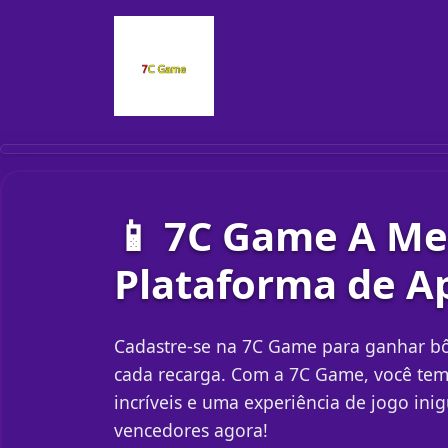
📱 7C Game A Me
Plataforma de A
Cadastre-se na 7C Game para ganhar b
cada recarga. Com a 7C Game, você te
incríveis e uma experiência de jogo inig
vencedores agora!