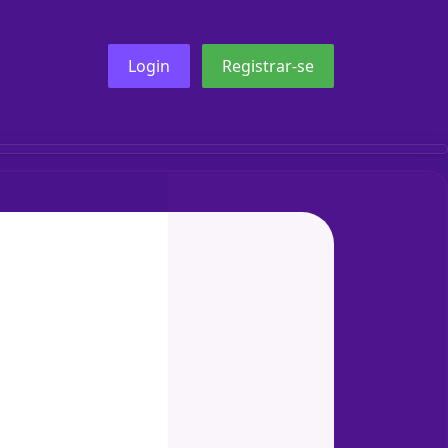
Login
Registrar-se