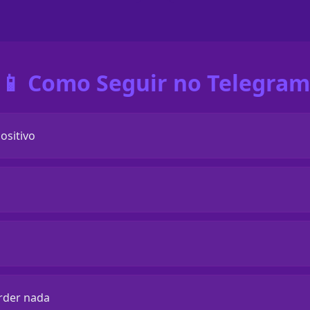
📱 Como Seguir no Telegram
ositivo
erder nada