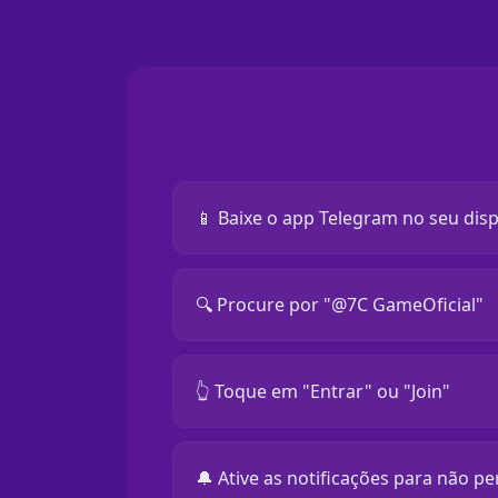
📱 Baixe o app Telegram no seu disp
🔍 Procure por "@7C GameOficial"
👆 Toque em "Entrar" ou "Join"
🔔 Ative as notificações para não p